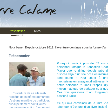
Présentation
Livres
Nota bene : Depuis octobre 2012, l’aventure continue sous la forme d’un
Présentation
Pourquoi ouvrir à plus de 62 ans 
personnel lorsque la Fondation Cha
Mayer que je dirige depuis près d
dispose déjà d’un site riche en inform
faire jeune ? Pour céder à un
narcissisme en essayant d’intéresser l
petite personne ? Dans l’espoir d’
moyen magique de partager ce à quoi 
Ces trois questions m’ont longtemp
... L’ouverture de ce site web
passer à l’acte.
procède de la même démarche :
c’est une manière de participer,
Ce qui m’a convaincu de le faire, c’e
aussi petitement soit-il, aussi
laborieux d’écriture d’un livre intitul
modestement soit-il, à un monde