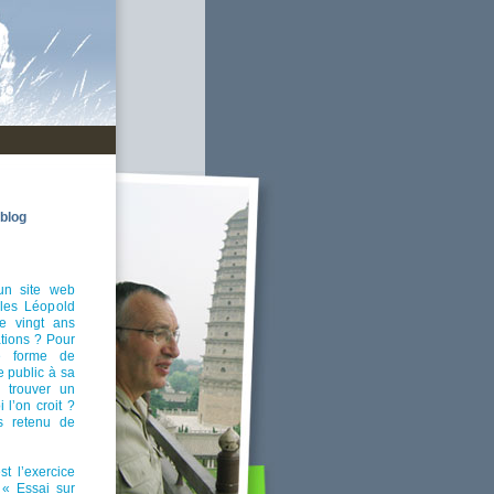
blog
un site web
rles Léopold
e vingt ans
ations ? Pour
e forme de
e public à sa
y trouver un
l’on croit ?
s retenu de
st l’exercice
é « Essai sur