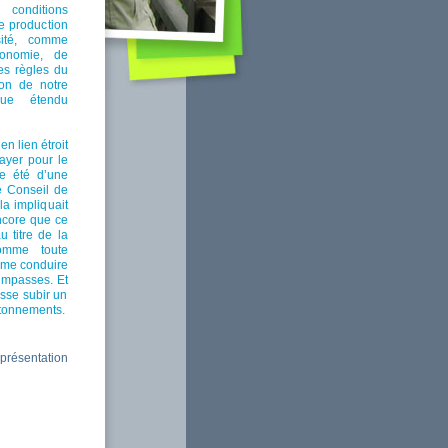
conditions
 production
ité, comme
conomie, de
es règles du
ion de notre
que étendu
en lien étroit
ayer pour le
e été d’une
e Conseil de
a impliquait
ncore que ce
 titre de la
omme toute
e me conduire
impasses. Et
isse subir un
âtonnements.
 présentation