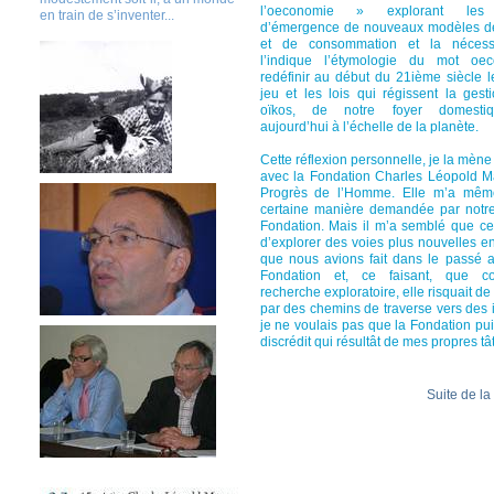
l’oeconomie » explorant les 
en train de s’inventer...
d’émergence de nouveaux modèles de
et de consommation et la nécess
l’indique l’étymologie du mot oe
redéfinir au début du 21ième siècle l
jeu et les lois qui régissent la gest
oïkos, de notre foyer domesti
aujourd’hui à l’échelle de la planète.
Cette réflexion personnelle, je la mène 
avec la Fondation Charles Léopold M
Progrès de l’Homme. Elle m’a mêm
certaine manière demandée par notr
Fondation. Mais il m’a semblé que cel
d’explorer des voies plus nouvelles e
que nous avions fait dans le passé au
Fondation et, ce faisant, que c
recherche exploratoire, elle risquait d
par des chemins de traverse vers des 
je ne voulais pas que la Fondation pu
discrédit qui résultât de mes propres t
Suite de la