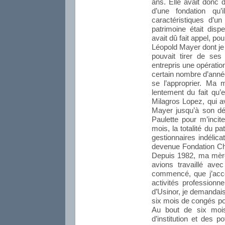
ans. Elle avait donc 
d’une fondation qu’
caractéristiques d’un
patrimoine était disp
avait dû fait appel, p
Léopold Mayer dont je ta
pouvait tirer de se
entrepris une opérati
certain nombre d’année
se l’approprier. Ma 
lentement du fait qu’e
Milagros Lopez, qui 
Mayer jusqu’à son dé
Paulette pour m’incite
mois, la totalité du p
gestionnaires indélica
devenue Fondation Ch
Depuis 1982, ma mère
avions travaillé avec
commencé, que j’acc
activités professionn
d’Usinor, je demandais
six mois de congés pou
Au bout de six mois
d’institution et des pot