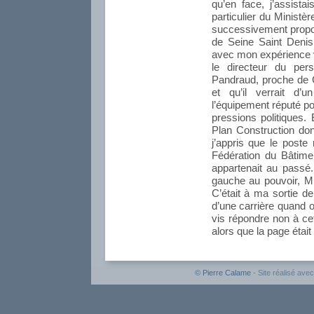
qu’en face, j’assista
particulier du Ministè
successivement propos
de Seine Saint Denis 
avec mon expérience 
le directeur du per
Pandraud, proche de 
et qu’il verrait d’
l’équipement réputé po
pressions politiques.
Plan Construction don
j’appris que le poste
Fédération du Bâtime
appartenait au passé
gauche au pouvoir, Mic
C’était à ma sortie d
d’une carrière quand 
vis répondre non à cet
alors que la page était
© Pierre Calame
- Site réalisé avec