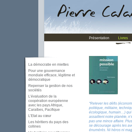
Présentation
Livres
La démocratie en miettes
Pour une gouvernance
mondiale efficace, légitime et
démocratique
Repenser la gestion de nos
sociétés
L’évaluation de la
coopération européenne
"Relever les défis (économ
avec les pays Afrique,
politique, militaire, techniq
Caraïbes, Pacifique
écologique, humain…) qui
L’Etat au cœur
assaillent notre planète, n’
pas une mince affaire. Plu
Les héritiers du pays des
se décourage après les av
collines
énumérés. Ni héros ni mag