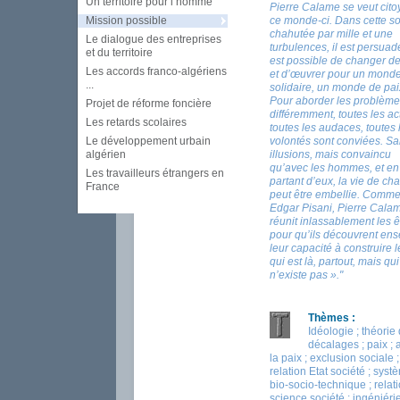
Un territoire pour l’homme
Pierre Calame se veut cito
Mission possible
ce monde-ci. Dans cette so
chahutée par mille et une
Le dialogue des entreprises
turbulences, il est persuadé
et du territoire
est possible de changer d
Les accords franco-algériens
et d’œuvrer pour un monde
...
solidaire, un monde de pai
Pour aborder les problème
Projet de réforme foncière
différemment, toutes les ac
Les retards scolaires
toutes les audaces, toutes 
Le développement urbain
volontés sont conviées. S
algérien
illusions, mais convaincu
qu’avec les hommes, et en
Les travailleurs étrangers en
partant d’eux, la vie de ch
France
peut être embellie. Comme l
Edgar Pisani, Pierre Cala
réunit inlassablement les ê
pour qu’ils découvrent en
leur capacité à construire l
qui est là, partout, mais qui
n’existe pas »."
Thèmes :
Idéologie ; théorie
décalages ; paix ; a
la paix ; exclusion sociale ;
relation Etat société ; syst
bio-socio-technique ; relat
science société ; ingéniéri