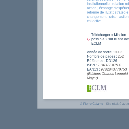
institutionnelle ; relation re
action ; échange d'expérie
réforme de l'Etat ; stratégie
changement ; crise ; action
collective.
Télécharger « Mission
possible » sur le site de
ECLM
Année de sortie :
2003
Nombre de pages :
252
Référence : DD126
ISBN :
2-84377-075-0
EAN13 :
9782843770753
(Editions Charles Léopold
Mayer)
© Pierre Calame
- Site réalisé avec